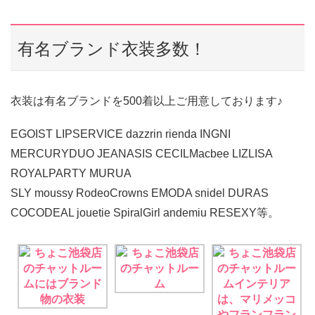
有名ブランド衣装多数！
衣装は有名ブランドを500着以上ご用意しております♪
EGOIST LIPSERVICE dazzrin rienda INGNI
MERCURYDUO JEANASIS CECILMacbee LIZLISA
ROYALPARTY MURUA
SLY moussy RodeoCrowns EMODA snidel DURAS
COCODEAL jouetie SpiralGirl andemiu RESEXY等。